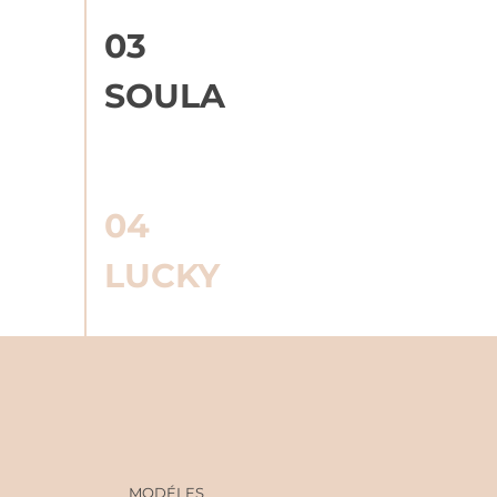
03
SOULA
04
LUCKY
MODÉLES